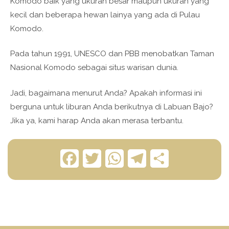
Komodo baik yang ukuran besar maupun ukuran yang
kecil dan beberapa hewan lainya yang ada di Pulau
Komodo.
Pada tahun 1991, UNESCO dan PBB menobatkan Taman
Nasional Komodo sebagai situs warisan dunia.
Jadi, bagaimana menurut Anda? Apakah informasi ini
berguna untuk liburan Anda berikutnya di Labuan Bajo?
Jika ya, kami harap Anda akan merasa terbantu.
F
T
W
T
S
a
w
h
e
h
c
i
a
l
a
e
t
t
e
r