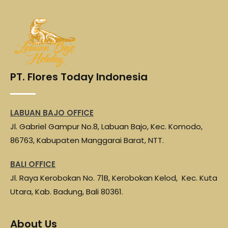
b
t
s
g
e
o
e
A
r
o
r
p
a
k
p
m
PT. Flores Today Indonesia
LABUAN BAJO OFFICE
Jl. Gabriel Gampur No.8, Labuan Bajo, Kec. Komodo,
86763, Kabupaten Manggarai Barat, NTT.
BALI OFFICE
Jl. Raya Kerobokan No. 71B, Kerobokan Kelod, Kec. Kuta
Utara, Kab. Badung, Bali 80361.
About Us